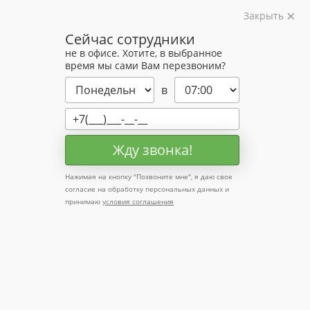
Закрыть
Профессионально занимаемся
Сейчас сотрудники
окрашенными пиломатериалами
не в офисе. Хотите, в выбранное
время мы сами Вам перезвоним?
+7 (495) 204-15-60
в
Заказать звонок
Жду звонка!
Каталог
Нажимая на кнопку "
Позвоните мне
", я даю свое
Крашеная вагонка
Крашеная имитация бруса
согласие на обработку персональных данных и
принимаю
условия соглашения
Крашеный планкен
Крашеный массив пола
Планкен
из лиственницы
Вагонка штиль из ангарской сосны
Крашеная скандинавская доска
Крашеный
карельский профиль
Крашеный паркет из
лиственницы
Крашеная фасадная доска
Тонкопиленная доска
Доска пола из лиственницы
Термодоска из пихты, сосны и ясени