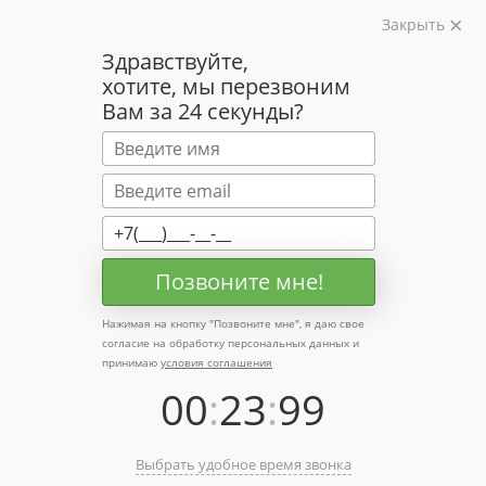
Закрыть
Здравствуйте,
хотите, мы перезвоним
Профессионально занимаемся
Вам за 24 секунды?
окрашенными пиломатериалами
+7 (495) 204-15-60
Заказать звонок
Позвоните мне!
Нажимая на кнопку "
Позвоните мне
", я даю свое
согласие на обработку персональных данных и
Каталог
принимаю
условия соглашения
00
:
23
:
99
Крашеная вагонка
Крашеная имитация бруса
Крашеный планкен
Крашеный массив пола
Планкен
из лиственницы
Вагонка штиль из ангарской сосны
Выбрать удобное время звонка